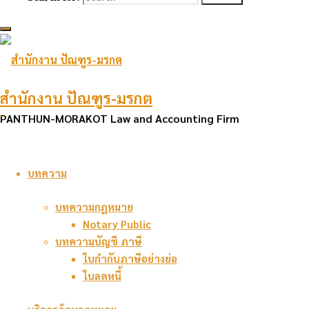
สำนักงาน ปัณฑูร-มรกต
PANTHUN-MORAKOT Law and Accounting Firm
บทความ
บทความกฎหมาย
Notary Public
บทความบัญชี ภาษี
ใบกำกับภาษีอย่างย่อ
ใบลดหนี้