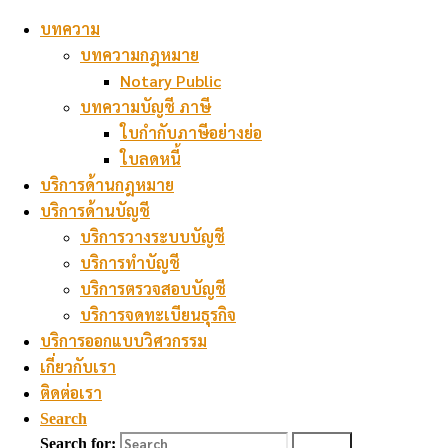
Skip to content
บทความ
บทความกฎหมาย
Notary Public
บทความบัญชี ภาษี
Search for:
Back to Top
Home
Search
ใบกำกับภาษีอย่างย่อ
บทความ
©2020
บทความ
ใบลดหนี้
Archives
สำนักงาน
บัญชี
บทความ
บริการด้านกฎหมาย
ปัณฑูร-มรกต
บัญชี
June 2020
ภาษี
บริการด้านบัญชี
ภาษี
January 2020
บริการวางระบบบัญชี
บริการทำบัญชี
Search for:
Search
บริการตรวจสอบบัญชี
Powered by
Fluida
&
WordPress.
บริการจดทะเบียนธุรกิจ
บริการออกแบบวิศวกรรม
เกี่ยวกับเรา
ติดต่อเรา
Search
Search for:
Search