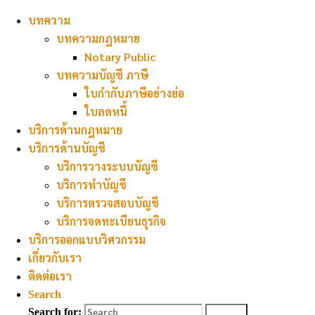
Skip to content
บทความ
บทความกฎหมาย
Notary Public
บทความบัญชี ภาษี
ใบกำกับภาษีอย่างย่อ
ใบลดหนี้
สำนักงาน ปัณฑูร-มรกต
บริการด้านกฎหมาย
บริการด้านบัญชี
บริการวางระบบบัญชี
PANTHUN-MORAKOT Law and Accounting Firm
บริการทำบัญชี
บริการตรวจสอบบัญชี
บริการด้านกฎหมาย
บริการจดทะเบียนธุรกิจ
บริการออกแบบวิศวกรรม
เกี่ยวกับเรา
รับว่าความคดีแพ่ง คดีอาญา (Criminal Law) คดีครอบครัว
ติดต่อเรา
(Family Law) คดีแรงงาน (Labour Law) คดีที่ดิน (Real Estate)
Search
คดีล้มละลาย (Bankruptcy) ทนายทำคำรับรองเอกสาร (Notary
Search for:
Search