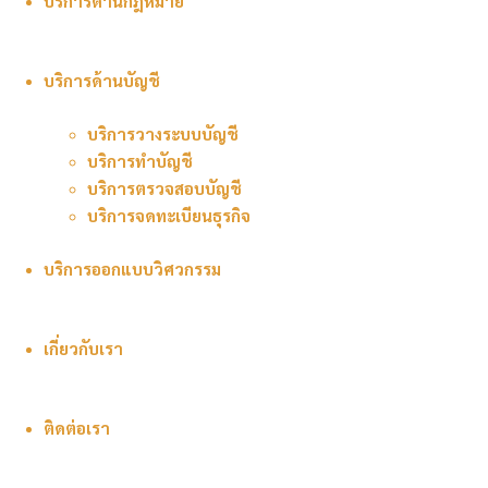
บริการด้านกฎหมาย
สำนักงาน ปัณฑูร-มรกต บริษัท ปัณฑูร-มรกต แอนด์ พาร์ทเนอ
ร์ส จำกัด 5/270 ซอยอนามัย ถนนศรีนครินทร์ แขวงพัฒนาการ
เขตสวนหลวง กรุงเทพมหานคร 10250 E-mail :
บริการด้านบัญชี
pankot.info@gmail.com โทร. 098-742-9665, 089-893-5446 Line
: @100vmasa www.pankot.org
บริการวางระบบบัญชี
บริการทำบัญชี
บริการทำบัญชี
บริการตรวจสอบบัญชี
บริการจดทะเบียนธุรกิจ
บริการออกแบบวิศวกรรม
จัดทำบัญชีตาม พรบ.การบัญชี 2543 สามารถวางแผนภาษีเพื่อ
ให้ท่านประหยัดภาษีอย่างถูกต้องตามประมวลรัษฎากร สามารถ
เกี่ยวกับเรา
จัดทำ สอบทาน และยื่นแบบภาษีอากรของธุรกิจได้อย่างถูกต้อง
ทันต่อเวลา ท่านสามารถกำหนดรูปแบบของรายงานทางบัญชีที่
ต้องการ และใช้ประโยชน์จากข้อมูลทางบัญชีได้อย่างมี
ติดต่อเรา
ประสิทธิภาพและเกิดประโยชน์กับองค์กรสูงสุด
รวบรวมเอกสารบัญชี จัดประเภทและวิเคราะห์รายการ