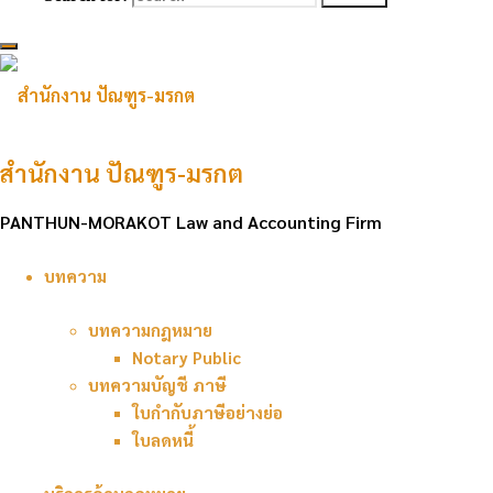
Public) รับว่าความทั่วราชอาณาจักร (Litigation) รับแปล
เอกสารทั่วไป (Translation)
บริการด้านบัญชี
สำนักงาน ปัณฑูร-มรกต
บริการทำบัญชี บริการวางระบบบัญชี บริการตรวจสอบบัญชี
บริการจดทะเบียนธุรกิจ
PANTHUN-MORAKOT Law and Accounting Firm
บริการออกแบบวิศวกรรม
บทความ
บทความกฎหมาย
งานออกแบบสถาปัตยกรรม / Architectureงานโครงสร้าง งาน
Notary Public
ระบบ เพื่อใช้ยื่นขออนุญาตก่อสร้าง / Civil Engineering
บทความบัญชี ภาษี
ใบกำกับภาษีอย่างย่อ
ติดต่อเรา
ใบลดหนี้