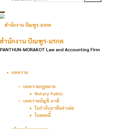
รวบรวมเอกสารบัญชี จัดประเภทและ
วิเคราะห์รายการบัญชี
บันทึกบัญชีด้วยระบบคอมพิวเตอร์
จัดทำและยื่นแบบภาษีธุรกิจประจำเดือน เช่น
– ภาษีมูลค่าเพิ่ม (ภพ.30)
สำนักงาน ปัณฑูร-มรกต
– ภาษีเงินเดือนหัก ณ ที่จ่าย (ภงด.1)
PANTHUN-MORAKOT Law and Accounting Firm
– ภาษีหัก ณ ที่จ่ายอื่น ๆ เช่น ภงด.3 ,
ภงด.53
– ภาษีธุรกิจเฉพาะ (ภธ.40)
– ภาษีประกันสังคม (สปส.1-10)
บทความ
จัดทำงบการเงิน รายเดือน รายไตรมาส หรือ
รายครึ่งปี นำเสนอผู้บริหาร
บทความกฎหมาย
จัดทำและยื่นแบบภาษีเงินได้นิติบุคคลครึ่งปี
Notary Public
(ภงด.51)
บทความบัญชี ภาษี
จัดทำงบการเงิน ประจำปี นำเสนอผู้บริหาร
ใบกำกับภาษีอย่างย่อ
และกระทรวงพาณิชย์
ใบลดหนี้
จัดทำและยื่นแบบภาษีเงินได้นิติบุคคล