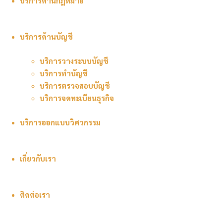
บริการด้านกฎหมาย
E-
mail
:
บริการด้านบัญชี
pankot.info@gmail.com
โทร.
บริการวางระบบบัญชี
098-
บริการทำบัญชี
742-
บริการตรวจสอบบัญชี
9665,
บริการจดทะเบียนธุรกิจ
089-
893-
บริการออกแบบวิศวกรรม
5446
Line
เกี่ยวกับเรา
:
@100vmasa
ติดต่อเรา
www.pankot.org
Powered by
Fluida
&
WordPress.