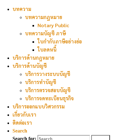
Skip to content
บทความ
บทความกฎหมาย
Notary Public
บทความบัญชี ภาษี
Search for:
Back to Top
Home
Search
ใบกำกับภาษีอย่างย่อ
ติดต่อ
©2020
ติดต่อ
ใบลดหนี้
Archives
สำนักงาน
เรา
เรา
บริการด้านกฎหมาย
ปัณฑูร-มรกต
June 2020
บริการด้านบัญชี
January 2020
บริการวางระบบบัญชี
สำนักงาน
บริการทำบัญชี
Search for:
Search
ปัณฑูร-
บริการตรวจสอบบัญชี
มรกต
บริการจดทะเบียนธุรกิจ
บริการออกแบบวิศวกรรม
บริษัท
เกี่ยวกับเรา
ปัณฑูร-
ติดต่อเรา
มรกต
Search
แอนด์
Search for:
Search