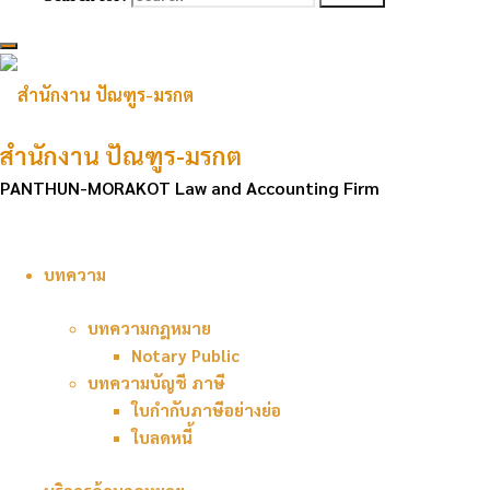
พาร์
ท
เนอ
ร์ส
จำกัด
สำนักงาน ปัณฑูร-มรกต
5/270
ซอย
PANTHUN-MORAKOT Law and Accounting Firm
อนามัย
ถนน
ศรีนครินทร์
บทความ
แขวง
บทความกฎหมาย
พัฒนาการ
Notary Public
เขต
บทความบัญชี ภาษี
สวนหลวง
ใบกำกับภาษีอย่างย่อ
กรุงเทพมหานคร
ใบลดหนี้
10250